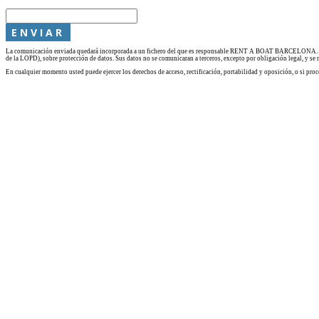
ENVIAR
La comunicación enviada quedará incorporada a un fichero del que es responsable RENT A BOAT BARCELONA. Esta 
de la LOPD), sobre protección de datos. Sus datos no se comunicaran a terceros, excepto por obligación legal, y se
En cualquier momento usted puede ejercer los derechos de acceso, rectificación, portabilidad y oposición, o si p