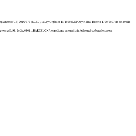
l Reglamento (UE) 2016/679 (RGPD), la Ley Orgánica 15/1999 (LOPD) y el Real Decreto 1720/2007 de desarrollo
a compte urgell, 96, 2o 2a, 08011, BARCELONA o mediante un email a info@rentaboatbarcelona.com .