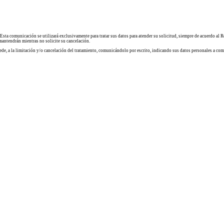
comunicación se utilizará exclusivamente para tratar sus datos para atender su solicitud, siempre de acuerdo a
 mantendrán mientras no solicite su cancelación.
rocede, a la limitación y/o cancelación del tratamiento, comunicándolo por escrito, indicando sus datos personales 