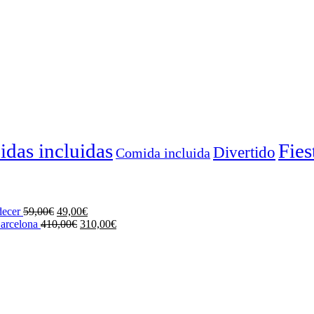
idas incluidas
Fies
Divertido
Comida incluida
decer
59,00
€
49,00
€
Barcelona
410,00
€
310,00
€