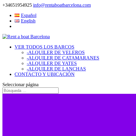
+34651954925
info@rentaboatbarcelona.com
Español
English
VER TODOS LOS BARCOS
-ALQUILER DE VELEROS
-ALQUILER DE CATAMARANES
-ALQUILER DE YATES
-ALQUILER DE LANCHAS
CONTACTO Y UBICACIÓN
Seleccionar página