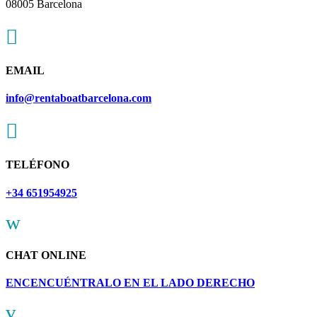
08005 Barcelona

EMAIL
info@rentaboatbarcelona.com

TELÉFONO
+34 651954925
w
CHAT ONLINE
ENCENCUÉNTRALO EN EL LADO DERECHO
v