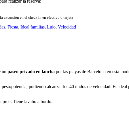
ara realizar la reserva:
la excursión en el check in en efectivo o tarjeta
das
,
Fiesta
,
Ideal familias
,
Lujo
,
Velocidad
e un
paseo privado en lancha
por las playas de Barcelona en esta mo
peso/potencia, pudiendo alcanzar los 40 nudos de velocidad. Es ideal 
a proa. Tiene lavabo a bordo.